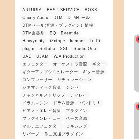
ARTURIA
BEST SERVICE
BOSS
Cherry Audio
DTM
DTMセール
DTMセール(音源・プラグイン）情報
DTM楽器別
EQ
Eventide
Heavyocity
iZotope
kemper
Lo-Fi
plugin
Softube
SSL
Studio One
UAD
UJAM
W.A Production
エフェクター
オーケストラ音源
ギター
ギターアンプシミュレーター
ギター音源
コンプレッサー
サチュレーション
シネマティック音源
シンセ
チャンネルストリップ
ディレイ
ドラムマシン
ドラム音源
バンドリ！
ピアノ・エレピ音源
プラグイン
プラグインレビュー
ベース音源
マルチエフェクター
ミキシング
リバーブ
作曲支援プラグイン