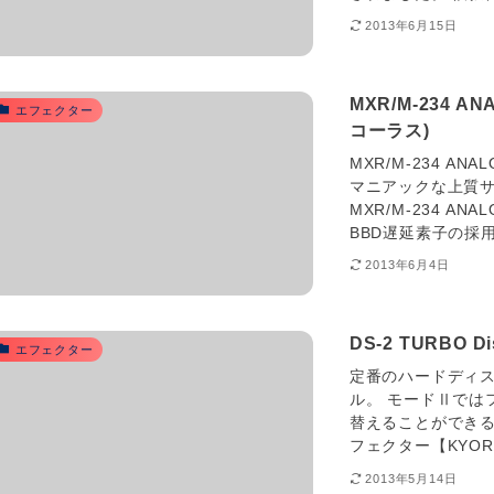
2013年6月15日
MXR/M-234 
エフェクター
コーラス)
MXR/M-234 A
マニアックな上質サ
MXR/M-234 A
BBD遅延素子の採
2013年6月4日
DS-2 TURBO 
エフェクター
定番のハードディス
ル。 モードⅡでは
替えることができる BO
フェクター【KYORI
2013年5月14日