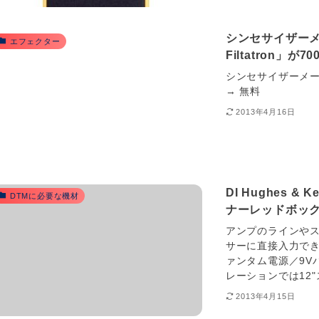
シンセサイザーメー
エフェクター
Filtatron」が7
シンセサイザーメーカー
→ 無料
2013年4月16日
DI Hughes &
DTMに必要な機材
ナーレッドボック
アンプのラインや
サーに直接入力でき
ァンタム電源／9V
レーションでは12"
2013年4月15日