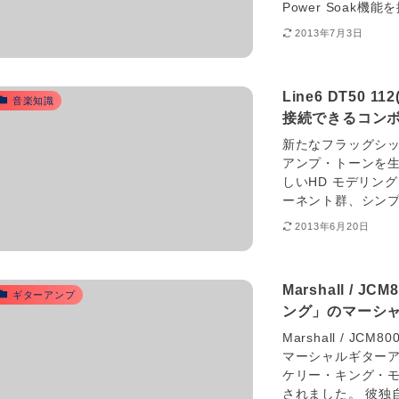
Power Soak機
2013年7月3日
Line6 DT50
音楽知識
接続できるコン
新たなフラッグシッ
アンプ・トーンを生
しいHD モデリン
ーネント群、シンプル
2013年6月20日
Marshall /
ギターアンプ
ング」のマーシ
Marshall / 
マーシャルギターア
ケリー・キング・モデ
されました。 彼独