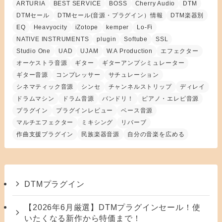
ARTURIA
BEST SERVICE
BOSS
Cherry Audio
DTM
DTMセール
DTMセール(音源・プラグイン）情報
DTM楽器別
EQ
Heavyocity
iZotope
kemper
Lo-Fi
NATIVE INSTRUMENTS
plugin
Softube
SSL
Studio One
UAD
UJAM
W.A Production
エフェクター
オーケストラ音源
ギター
ギターアンプシミュレーター
ギター音源
コンプレッサー
サチュレーション
シネマティック音源
シンセ
チャンネルストリップ
ディレイ
ドラムマシン
ドラム音源
バンドリ！
ピアノ・エレピ音源
プラグイン
プラグインレビュー
ベース音源
マルチエフェクター
ミキシング
リバーブ
作曲支援プラグイン
民族楽器音源
自分の音楽を広める
DTMプラグイン
【2026年6月厳選】DTMプラグインセール！使
いたくなる新作から特価まで！