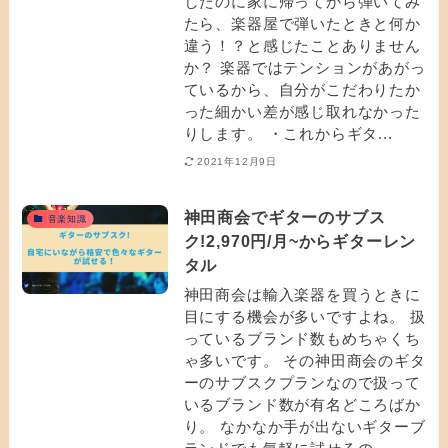
したのに家に帰ってから弾いてみ
たら、楽器屋で弾いたときと何か
違う！？と感じたことありません
か？ 楽器ではテンションがあがっ
ているから、自分がこだわりたか
った細かい差が感じ取れなかった
りします。 ・これからギタ...
2021年12月9日
神田商会でギターのサブス
音楽知識
ク!2,970円/月~からギターレン
タル
神田商会は輸入楽器を買うときに
目にする機会が多いですよね。 扱
っているブランド数もめちゃくち
ゃ多いです。 その神田商会のギタ
ーのサブスクプランなので扱って
いるブランド数が有名どころばか
り。 なかなか手が出ないギターブ