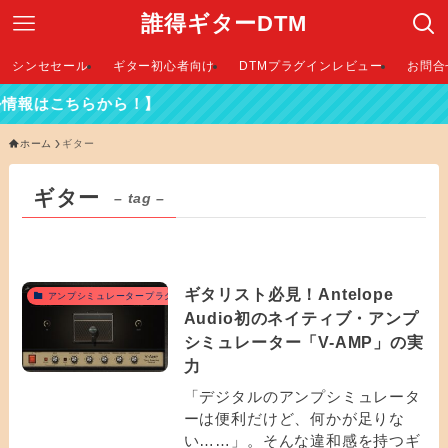
誰得ギターDTM
シンセセール
ギター初心者向け
DTMプラグインレビュー
お問合
はこちらから！】
ホーム
ギター
ギター
– tag –
ギタリスト必見！Antelope
アンプシミュレータープラグイン
Audio初のネイティブ・アンプ
シミュレーター「V-AMP」の実
力
「デジタルのアンプシミュレータ
ーは便利だけど、何かが足りな
い……」。そんな違和感を持つギ