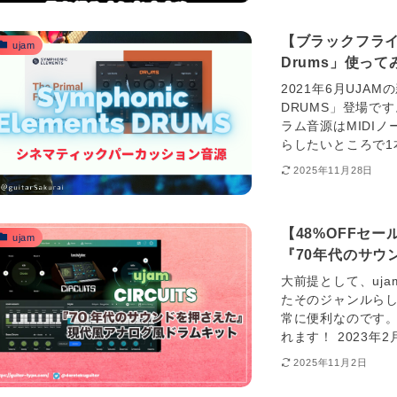
【ブラックフライデー
ujam
Drums」使っ
2021年6月UJAM
DRUMS」登場です
ラム音源はMIDI
らしたいところで1本
2025年11月28日
【48%OFFセー
ujam
『70年代のサウ
大前提として、uja
たそのジャンルら
常に便利なのです
れます！ 2023年2月22
2025年11月2日