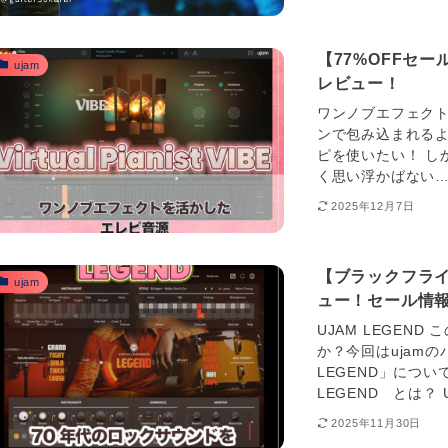
【77%OFFセール】
ujam
レビュー！
ワンノブエフェクトを
ンで包み込まれるよ
ピを使いたい！ し
く思い浮かばない…
2025年12月7日
【ブラックフライ
ujam
ュー！セール情
UJAM LEGEN
か？今回はujamのバ
LEGEND」について
LEGEND とは？ 
2025年11月30日