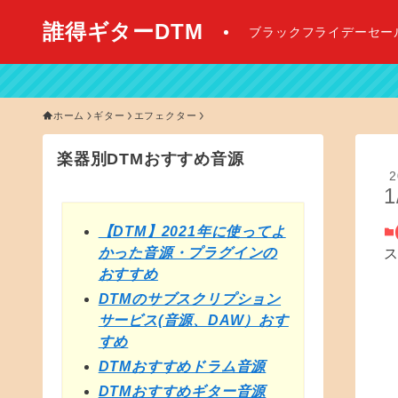
誰得ギターDTM
ブラックフライデーセー
【 2026年最新
ホーム
ギター
エフェクター
楽器別DTMおすすめ音源
2
1
【DTM】2021年に使ってよ
かった音源・プラグインの
おすすめ
DTMのサブスクリプション
サービス(音源、DAW）おす
すめ
DTMおすすめドラム音源
DTMおすすめギター音源