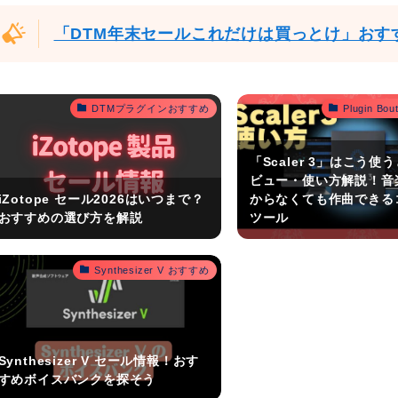
「DTM年末セールこれだけは買っとけ」おす
DTMプラグインおすすめ
Plugin B
「Scaler 3」はこう使
ビュー・使い方解説！音
iZotope セール2026はいつまで？
からなくても作曲できる
おすすめの選び方を解説
ツール
Synthesizer V おすすめ
Synthesizer V セール情報！おす
すめボイスバンクを探そう