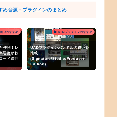
すめ音源・プラグインのまとめ
outiqueおすすめ
DTMプラグインおすすめ
うと便利！レ
UADプラグインバンドルの違いを
楽理論がわ
比較！
コード進行
(Signature/Studio/Producer
Edition)