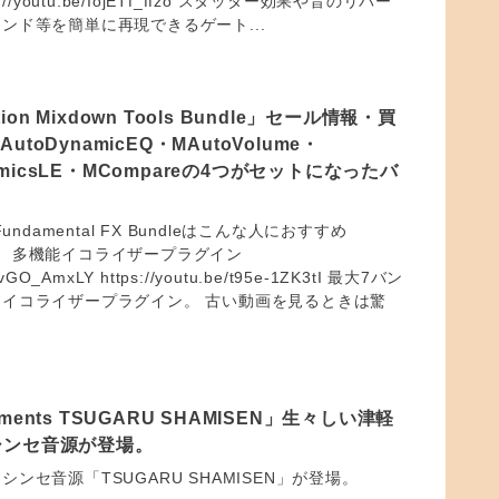
//youtu.be/IojETf_ffzo スタッター効果や音のリバー
ンド等を簡単に再現できるゲート...
tion Mixdown Tools Bundle」セール情報・買
toDynamicEQ・MAutoVolume・
ynamicsLE・MCompareの4つがセットになったバ
on Fundamental FX Bundleはこんな人におすすめ
icEQ 多機能イコライザープラグイン
/lnvGO_AmxLY https://youtu.be/t95e-1ZK3tI 最大7バン
イコライザープラグイン。 古い動画を見るときは驚
truments TSUGARU SHAMISEN」生々しい津軽
シンセ音源が登場。
ンセ音源「TSUGARU SHAMISEN」が登場。