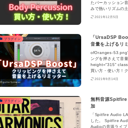
たパーカッション音源
みで熱いリズムの土
2021年12月5日
「UrsaDSP 
プラグイン
音量を上げるリ
ofOranges-53.
ングを押さえて音量を
height="315" clas
買い方・使い方！ク
2021年9月14日
無料音源Spitfir
プラグイン
加
「Spitfire Au
した。 Spitfire 
Audioの音源ライブ