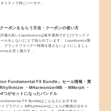
オリティで特にハーモナ...
ics のクーポンをもらう方法・クーポンの使い方
価の高いLiquidsonicsは毎年通例ですと[ブラックフ
ルをしない]ことで知られています。 Liquidsonics製
は、ブラックフライデー時期を逃さないようにしましょ
onicsを安く購入す...
tion Fundamental FX Bundle」セール情報・買
thmizer ・MHarmonizerMB ・MMorph ・
MB の4つがセットになったバンドル
on Fundamental FX Bundleはこんな人におすすめ
 ゲートプラグイン MRhythmizerはこちらの動画が分かり