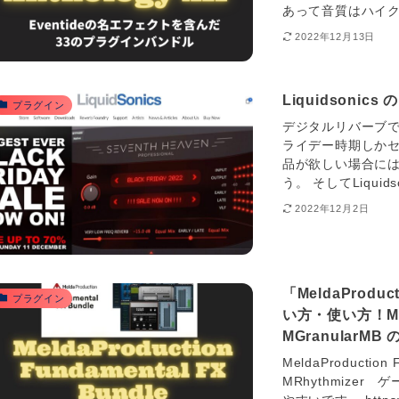
あって音質はハイク
2022年12月13日
Liquidson
プラグイン
デジタルリバーブで評
ライデー時期しかセー
品が欲しい場合に
う。 そしてLiquids
2022年12月2日
「MeldaProduc
プラグイン
い方・使い方！MRhy
MGranular
MeldaProducti
MRhythmizer