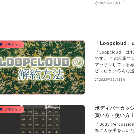
2022年11月18日
「Loopcloud
プラグイン
「Loopcloud
です。 この記事では
アッサリしている感
ビスだといろんな巡
2022年11月11日
ボディパーカッション音
プラグイン
買い方・使い方
「Body Percus
際に人が手を叩い