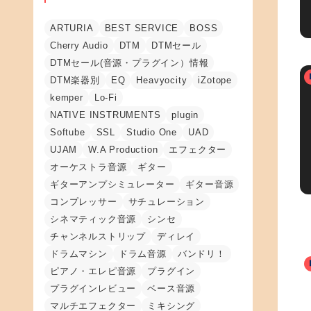
ARTURIA
BEST SERVICE
BOSS
Cherry Audio
DTM
DTMセール
DTMセール(音源・プラグイン）情報
DTM楽器別
EQ
Heavyocity
iZotope
kemper
Lo-Fi
NATIVE INSTRUMENTS
plugin
Softube
SSL
Studio One
UAD
UJAM
W.A Production
エフェクター
オーケストラ音源
ギター
ギターアンプシミュレーター
ギター音源
コンプレッサー
サチュレーション
シネマティック音源
シンセ
チャンネルストリップ
ディレイ
ドラムマシン
ドラム音源
バンドリ！
ピアノ・エレピ音源
プラグイン
プラグインレビュー
ベース音源
マルチエフェクター
ミキシング