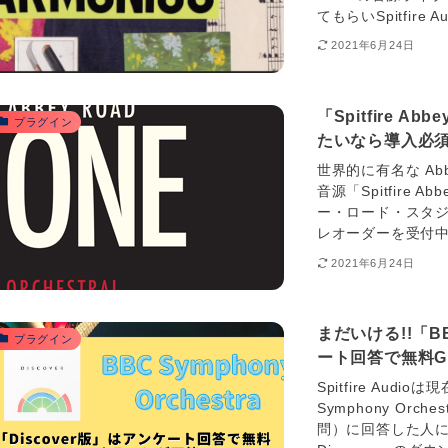
てもらいSpitfire 
2021年6月24日
「Spitfire 
プラグイン
たいなら導入必
世界的に有名な Abbey
音源「Spitfire 
ー・ロード・スタジ
レオーダーを受付中で
2021年6月24日
まだいける!!「BBC
プラグイン
ート回答で無料G
Spitfire Au
Symphony Orc
問）に回答した人には、1