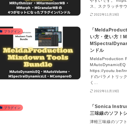
やすいです。 https:
ス、スクラッチサウ
2022年11月19日
「MeldaProduc
プラグイン
い方・使い方！MAu
MSpectralD
ンドル
MeldaProducti
MAutoDynam
https://youtu.be
ドのパラメトリック
く...
2022年11月19日
「Sonica Ins
プラグイン
三味線のソフト
津軽三味線のソフトシ