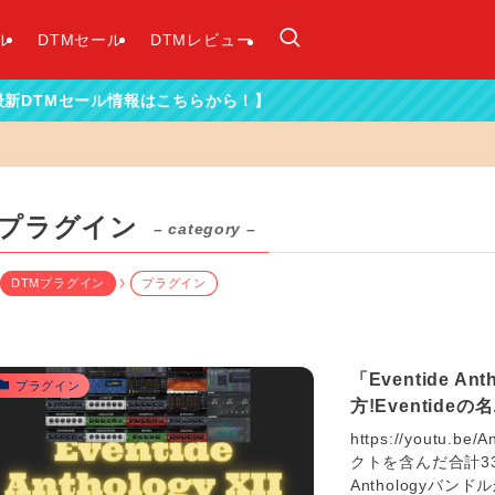
ル
DTMセール
DTMレビュー
ル情報はこちらから！】
プラグイン
– category –
DTMプラグイン
プラグイン
「Eventide A
プラグイン
方!Eventid
https://youtu
クトを含んだ合計3
Anthologyバ