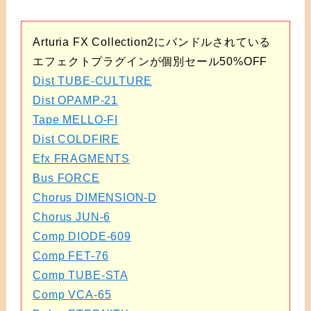
Arturia FX Collection2にバンドルされている
エフェクトプラグインが個別セール50%OFF
Dist TUBE-CULTURE
Dist OPAMP-21
Tape MELLO-FI
Dist COLDFIRE
Efx FRAGMENTS
Bus FORCE
Chorus DIMENSION-D
Chorus JUN-6
Comp DIODE-609
Comp FET-76
Comp TUBE-STA
Comp VCA-65