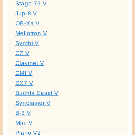
Stage-73 V
Jup-8 V
OB-Xa V
Mellotron V
Synthi V
CZ V
Clavinet V
CMI V
DX7 V
Buchla Easel V
Synclavier V
B-3 V
Mini V
Piano V2