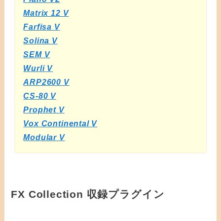
Matrix 12 V
Farfisa V
Solina V
SEM V
Wurli V
ARP2600 V
CS-80 V
Prophet V
Vox Continental V
Modular V
FX Collection 収録プラグイン