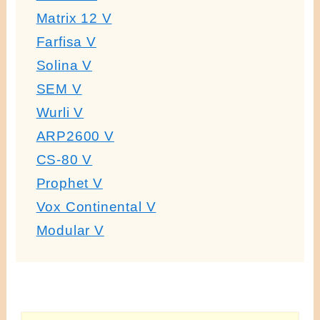
Matrix 12 V
Farfisa V
Solina V
SEM V
Wurli V
ARP2600 V
CS-80 V
Prophet V
Vox Continental V
Modular V