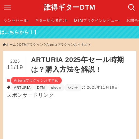
誰得ギターDTM
シンセセール
ギター初心者向け
DTMプラグインレビュー
お問合
ら！】
ホーム
DTMプラグイン
Arturiaプラグインおすすめ
ARTURIA 2025年セール時期
2025
11/19
は？購入方法を解説！
Arturiaプラグインおすすめ
2025年11月19日
ARTURIA
DTM
plugin
シンセ
スポンサードリンク