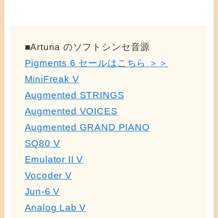
■Arturia のソフトシンセ音源
Pigments 6 セールはこちら ＞＞
MiniFreak V
Augmented STRINGS
Augmented VOICES
Augmented GRAND PIANO
SQ80 V
Emulator II V
Vocoder V
Jun-6 V
Analog Lab V