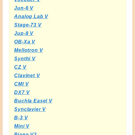
Jun-6 V
Analog Lab V
Stage-73 V
Jup-8 V
OB-Xa V
Mellotron V
Synthi V
CZ V
Clavinet V
CMI V
DX7 V
Buchla Easel V
Synclavier V
B-3 V
Mini V
Piano V2