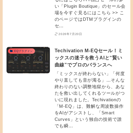
い「Plugin Boutique」のセール会
場を今すぐ見るにはこちら >> こ
のページではDTMプラグインの
セ...
2026年7月20日
Techivation M-EQセール！ミ
EQプラグイン
ックスの迷子を救うAIと“賢い
曲線”でプロのバランスへ
「ミックスが終わらない」「何度
やり直しても音が濁る」…そんな
終わりのない調整地獄から、あな
たを救い出してくれるツールがつ
いに現れました。Techivationの
「M-EQ」は、難解な周波数操作
をAIがアシストし、「Smart
Curves」という独自の技術で誰
でも瞬...