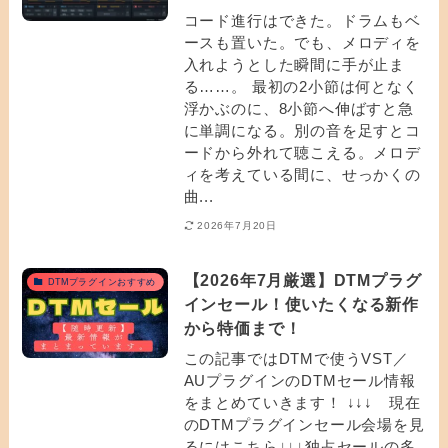
コード進行はできた。ドラムもベ
ースも置いた。でも、メロディを
入れようとした瞬間に手が止ま
る……。 最初の2小節は何となく
浮かぶのに、8小節へ伸ばすと急
に単調になる。別の音を足すとコ
ードから外れて聴こえる。メロデ
ィを考えている間に、せっかくの
曲...
2026年7月20日
【2026年7月厳選】DTMプラグ
DTMプラグインおすすめ
インセール！使いたくなる新作
から特価まで！
この記事ではDTMで使うVST／
AUプラグインのDTMセール情報
をまとめていきます！ ↓↓↓ 現在
のDTMプラグインセール会場を見
るにはこちら↓↓↓独占セールの多