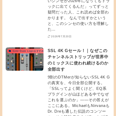
いシンセが2026年になってもトラ
ックに出てくるんだ」ってずっと
疑問だった人、これ読めば全部わ
かります。 なんで出すかという
と、このシンセの使い方を理解し
た...
2026年7月20日
SSL 4K Gセール！｜なぜこの
Solid State Logicおすすめ
チャンネルストリップが世界中
のミックスに使われ続けるのか
全部出す
9割のDTMerが知らないSSL 4K G
の真実を、今日全部公開する。
「SSLってよく聞くけど、EQ系
プラグインが山ほどある中でなぜ
これを選ぶのか」——その答えが
ここにある。MichaelもNirvanaも
Dr. Dreも通した伝説のコンソー