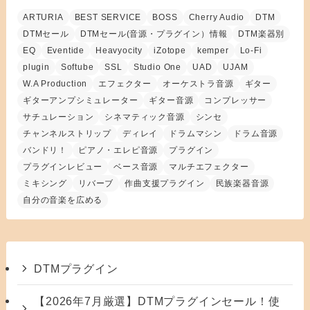
ARTURIA
BEST SERVICE
BOSS
Cherry Audio
DTM
DTMセール
DTMセール(音源・プラグイン）情報
DTM楽器別
EQ
Eventide
Heavyocity
iZotope
kemper
Lo-Fi
plugin
Softube
SSL
Studio One
UAD
UJAM
W.A Production
エフェクター
オーケストラ音源
ギター
ギターアンプシミュレーター
ギター音源
コンプレッサー
サチュレーション
シネマティック音源
シンセ
チャンネルストリップ
ディレイ
ドラムマシン
ドラム音源
バンドリ！
ピアノ・エレピ音源
プラグイン
プラグインレビュー
ベース音源
マルチエフェクター
ミキシング
リバーブ
作曲支援プラグイン
民族楽器音源
自分の音楽を広める
DTMプラグイン
【2026年7月厳選】DTMプラグインセール！使