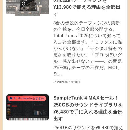
の伝説的テープマシンを
¥13,980で揃える理由を全部出
す
8台の伝説的テープマシンの禁断
の全貌を、今日全部公開する。
Total Tapes 2026について知って
ること全部出す。「ミックスに温
かみが出ない」「デジタル特有の
硬さを取りたい」「プロっぽいグ
ルー感が出せない」——この問題
の正体はテープの不在だ。MCI、
St...
2026年7月20日
SampleTank 4 MAXセール！
IK Multimediaおすすめ
250GBのサウンドライブラリを
¥6,480で手に入れる理由を全部
出す
250GBのサウンドを¥6,480で揃え