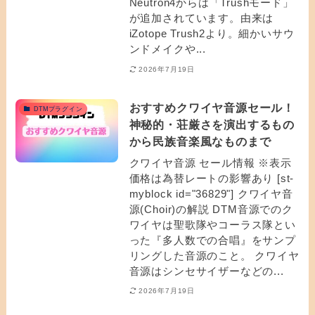
Neutron4からは「Trushモード」
が追加されています。由来は
iZotope Trush2より。細かいサウ
ンドメイクや...
2026年7月19日
おすすめクワイヤ音源セール！
DTMプラグイン
神秘的・荘厳さを演出するもの
から民族音楽風なものまで
クワイヤ音源 セール情報 ※表示
価格は為替レートの影響あり [st-
myblock id="36829"] クワイヤ音
源(Choir)の解説 DTM音源でのク
ワイヤは聖歌隊やコーラス隊とい
った『多人数での合唱』をサンプ
リングした音源のこと。 クワイヤ
音源はシンセサイザーなどの...
2026年7月19日