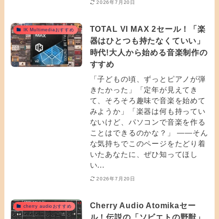
2026年7月20日
TOTAL VI MAX 2セール！「楽
IK Multimediaおすすめ
器はひとつも持たなくていい」
時代!大人から始める音楽制作の
すすめ
「子どもの頃、ずっとピアノが弾
きたかった」「定年が見えてき
て、そろそろ趣味で音楽を始めて
みようか」「楽器は何も持ってい
ないけど、パソコンで音楽を作る
ことはできるのかな？」 ——そん
な気持ちでこのページをたどり着
いたあなたに、ぜひ知ってほし
い...
2026年7月20日
Cherry Audio Atomikaセー
cherry audioおすすめ
ル！伝説の「ソビエトの野獣」