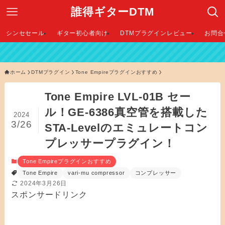
誰得ギターDTM
シンセセール
ギター初心者向け
DTMプラグインレビュー
お問合
ホーム
DTMプラグイン
Tone Empireプラグインおすすめ
Tone Empire LVL-01B セー
ル！GE-6386真空管を搭載した
2024
3/26
STA-Levelのエミュレートコン
プレッサープラグイン！
Tone Empireプラグインおすすめ
Tone Empire
vari-mu compressor
コンプレッサー
2024年3月26日
スポンサードリンク