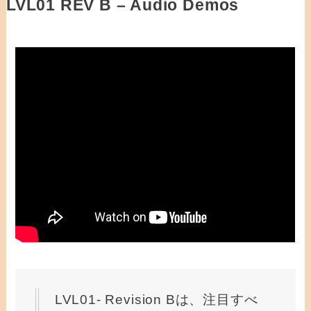
LVL01 REV B – Audio Demos
LVL01- Revision Bは、注目すべ