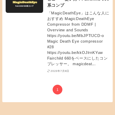
系コンプ
「MagicDeathEye」はこんな人に
おすすめ MagicDeathEye
Compressor from DDMF |
Overview and Sounds
https://youtu.be/MbJPTfJCD-o
Magic Death Eye compressor
#28
https://youtu.be/kkOJIrnKYuw
Fairchild 660をベースにしたコン
プレッサー。 magicdeat...
2023年7月8日
1