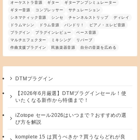
オーケストラ音源
ギター
ギターアンプシミュレーター
ギター音源
コンプレッサー
サチュレーション
シネマティック音源
シンセ
チャンネルストリップ
ディレイ
ドラムマシン
ドラム音源
バンドリ！
ピアノ・エレピ音源
プラグイン
プラグインレビュー
ベース音源
マルチエフェクター
ミキシング
リバーブ
作曲支援プラグイン
民族楽器音源
自分の音楽を広める
DTMプラグイン
【2026年6月厳選】DTMプラグインセール！使
いたくなる新作から特価まで！
iZotope セール2026はいつまで？おすすめの選
び方を解説
komplete 15 は買うべきか？買うならどれが良