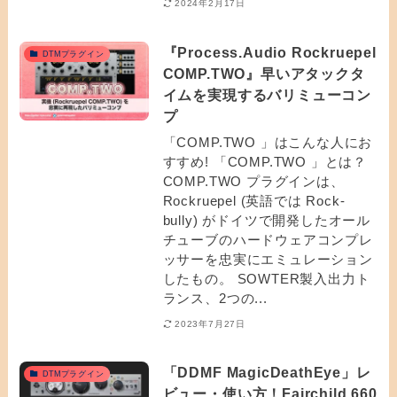
2024年2月17日
『Process.Audio Rockruepel
DTMプラグイン
COMP.TWO』早いアタックタ
イムを実現するバリミューコン
プ
「COMP.TWO 」はこんな人にお
すすめ! 「COMP.TWO 」とは？
COMP.TWO プラグインは、
Rockruepel (英語では Rock-
bully) がドイツで開発したオール
チューブのハードウェアコンプレ
ッサーを忠実にエミュレーション
したもの。 SOWTER製入出力ト
ランス、2つの...
2023年7月27日
「DDMF MagicDeathEye」レ
DTMプラグイン
ビュー・使い方！Fairchild 660