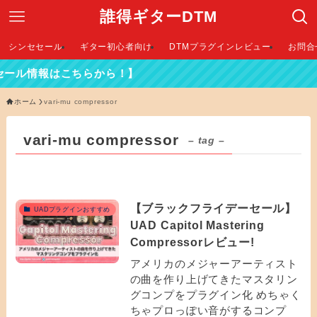
誰得ギターDTM
シンセセール
ギター初心者向け
DTMプラグインレビュー
お問合
ール情報はこちらから！】
ホーム
vari-mu compressor
vari-mu compressor
– tag –
【ブラックフライデーセール】
UADプラグインおすすめ
UAD Capitol Mastering
Compressorレビュー!
アメリカのメジャーアーティスト
の曲を作り上げてきたマスタリン
グコンプをプラグイン化 めちゃく
ちゃプロっぽい音がするコンプ