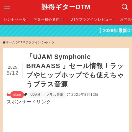
誰得ギターDTM
シンセセール
ギター初心者向け
DTMプラグインレビュー
お問合
【 2026年最新DTMセール情
ホーム
DTMプラグイン
ujam
「UJAM Symphonic
BRAAASS 」セール情報！ラッ
2025
8/12
プやヒップホップでも使えちゃ
うブラス音源
2025年8月12日
ujam
UJAM
ブラス音源
スポンサードリンク