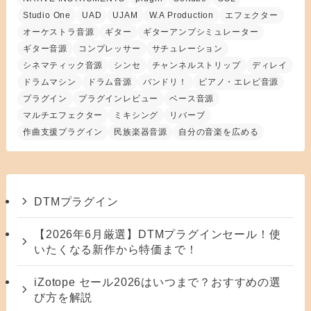
Studio One
UAD
UJAM
W.A Production
エフェクター
オーケストラ音源
ギター
ギターアンプシミュレーター
ギター音源
コンプレッサー
サチュレーション
シネマティック音源
シンセ
チャンネルストリップ
ディレイ
ドラムマシン
ドラム音源
バンドリ！
ピアノ・エレピ音源
プラグイン
プラグインレビュー
ベース音源
マルチエフェクター
ミキシング
リバーブ
作曲支援プラグイン
民族楽器音源
自分の音楽を広める
DTMプラグイン
【2026年6月厳選】DTMプラグインセール！使
いたくなる新作から特価まで！
iZotope セール2026はいつまで？おすすめの選
び方を解説