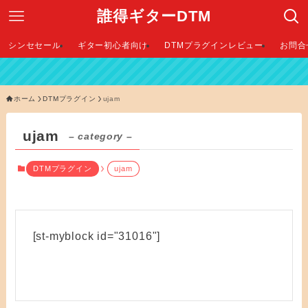
誰得ギターDTM
シンセセール
ギター初心者向け
DTMプラグインレビュー
お問合
ホーム
DTMプラグイン
ujam
ujam
– category –
DTMプラグイン
ujam
[st-myblock id="31016"]