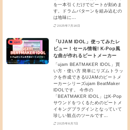
を一本引くだけでビートが刻めま
す。ドラムパターンを組み込むの
は地味に...
2025年7月16日
「UJAM IDOL」使ってみたレ
ujam
ビュー！セール情報! K-Pop風
な曲が作れるビートメーカー
「ujam BEATMAKER IDOL」買
い方・使い方 簡単にリズムトラッ
クを作成できるUJAMのビートメ
ーカーシリーズujam BeatMaker
IDOLです。 今作の
「BEATMAKER IDOL」はK-Pop
サウンドをつくるためのビートメ
イキングプラグインとなっていて
珍しい観点のツールです...
2025年6月7日