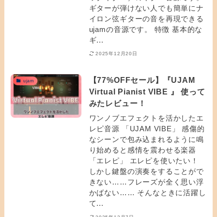
ギターが弾けない人でも簡単にナ
イロン弦ギターの音を再現できる
ujamの音源です。 特徴 基本的な
ギ...
2025年12月20日
【77%OFFセール】『UJAM
ujam
Virtual Pianist VIBE 』 使って
みたレビュー！
ワンノブエフェクトを活かしたエ
レピ音源 「UJAM VIBE」 感傷的
なシーンで包み込まれるように鳴
り始めると感情を震わせる楽器
「エレピ」 エレピを使いたい！
しかし鍵盤の演奏をすることがで
きない……フレーズが全く思い浮
かばない…… そんなときに活躍し
て...