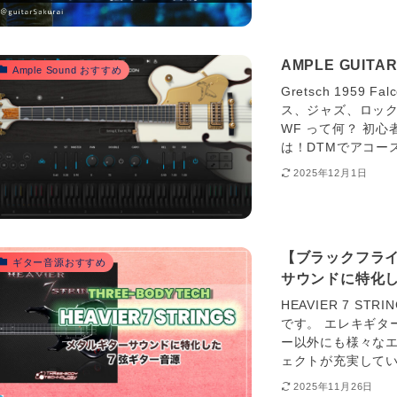
AMPLE GUI
Ample Sound おすすめ
Gretsch 1959 
ス、ジャズ、ロックまで幅
WF って何？ 初
は！DTMでアコー
2025年12月1日
【ブラックフライデ
ギター音源おすすめ
サウンドに特化し
HEAVIER 7 ST
です。 エレキギタ
ー以外にも様々な
ェクトが充実してい
2025年11月26日