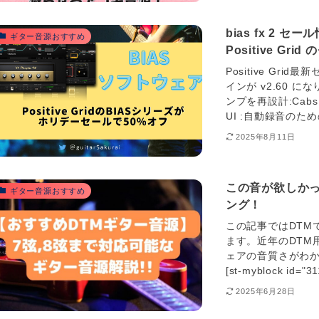
bias fx 2 セ
ギター音源おすすめ
Positive Gr
Positive Gri
インが v2.60 にな
ンプを再設計:Cabs 
UI :自動録音のため
2025年8月11日
この音が欲しか
ギター音源おすすめ
ング！
この記事ではDTM
ます。近年のDTM
ェアの音質さがわか
[st-myblock id="3
2025年6月28日