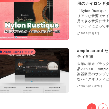
用のナイロンギ
「Nylon Rusti
リアルな音源でナ
足できる音質に仕上
ロシティによってギ
2024年1月9日
ample sou
Ample Sound おすすめ
ティ音源
去年の年末ブラックフ
品20% OFF Amp
楽器製品のサンプリ
なハイクオリティとコス
2023年12月20日
1
2