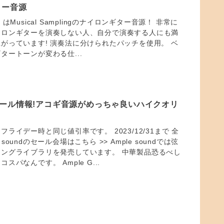
ター音源
que」はMusical Samplingのナイロンギター音源！ 非常に
イロンギターを演奏しない人、自分で演奏する人にも満
がっています! 演奏法に分けられたパッチを使用。 ベ
タートーンが変わる仕...
nd セール情報!アコギ音源がめっちゃ良いハイクオリ
ライデー時と同じ値引率です。 2023/12/31まで 全
le soundのセール会場はこちら >> Ample soundでは弦
ングライブラリを発売しています。 中華製品恐るべし
パなんです。 Ample G...