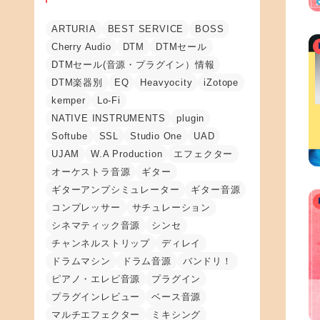
ARTURIA
BEST SERVICE
BOSS
Cherry Audio
DTM
DTMセール
DTMセール(音源・プラグイン）情報
DTM楽器別
EQ
Heavyocity
iZotope
kemper
Lo-Fi
NATIVE INSTRUMENTS
plugin
Softube
SSL
Studio One
UAD
UJAM
W.A Production
エフェクター
オーケストラ音源
ギター
ギターアンプシミュレーター
ギター音源
コンプレッサー
サチュレーション
シネマティック音源
シンセ
チャンネルストリップ
ディレイ
ドラムマシン
ドラム音源
バンドリ！
ピアノ・エレピ音源
プラグイン
プラグインレビュー
ベース音源
マルチエフェクター
ミキシング