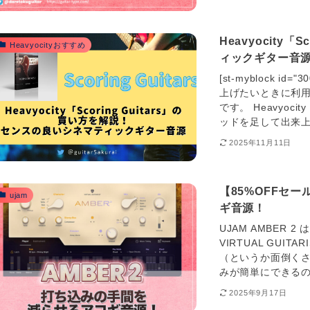
Heavyocity
Heavyocityおすすめ
ィックギター音
[st-myblock 
上げたいときに利用したい
です。 Heavyoci
ッドを足して出来上
2025年11月11日
【85%OFFセー
ujam
ギ音源！
UJAM AMBER 2
VIRTUAL GU
（というか面倒くさ
みが簡単にできるのがUJ
2025年9月17日