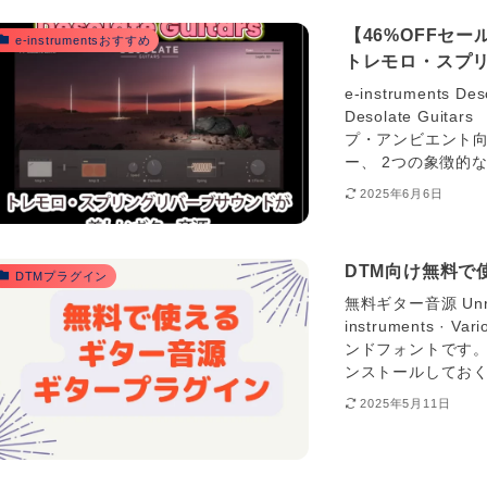
【46%OFFセール
e-instrumentsおすすめ
トレモロ・スプ
e-instruments 
Desolate Guit
プ・アンビエント向
ー、 2つの象徴的な
2025年6月6日
DTM向け無料で
DTMプラグイン
無料ギター音源 Unreal 
instruments · V
ンドフォントです。 
ンストールしておく必要
2025年5月11日