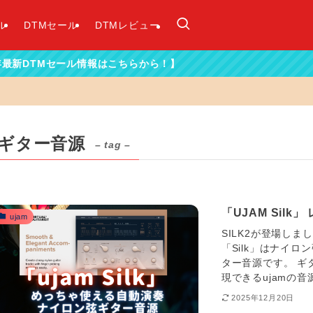
ル
DTMセール
DTMレビュー
ル情報はこちらから！】
ギター音源
– tag –
「UJAM Sil
ujam
SILK2が登場しました
「Silk」はナイ
ター音源です。 ギ
現できるujamの音源
2025年12月20日