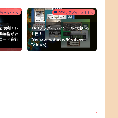
outiqueおすすめ
DTMプラグインおすすめ
うと便利！レ
UADプラグインバンドルの違いを
楽理論がわ
比較！
コード進行
(Signature/Studio/Producer
Edition)