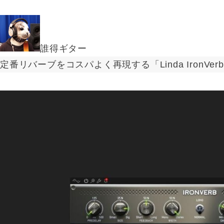
誰得ギター
定番リバーブをコスパよく再現する「Linda IronVer