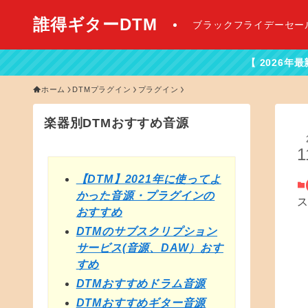
誰得ギターDTM
ブラックフライデーセー
【 2026年最新DTMセール情報
ホーム
DTMプラグイン
プラグイン
楽器別DTMおすすめ音源
1
【DTM】2021年に使ってよ
かった音源・プラグインの
おすすめ
DTMのサブスクリプション
サービス(音源、DAW）おす
すめ
DTMおすすめドラム音源
DTMおすすめギター音源