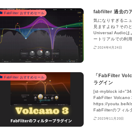
fabfilter 
FabFilter おすすめセール
気になりすぎるニュ
見ますよね？その
Universal Au
ートリアルでの利用頻
2024年4月24日
「FabFilter
FabFilter おすすめセール
ラグイン
[st-myblock id
FabFilter Volcan
https://youtu.be/
FabFilterのフィル
2023年11月20日