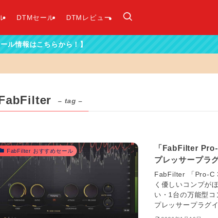
ル
DTMセール
DTMレビュー
ちらから！】
FabFilter
– tag –
「FabFilter
FabFilter おすすめセール
プレッサープラ
FabFilter 「
く優しいコンプが
い・1台の万能型コン
プレッサープラグイン「P