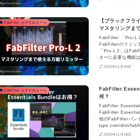
【ブラックフライデー
FabFilter おすすめセール
マスタリングま
FabFilter 「Pro
FabFilterのリミッ
「Pro-L 2」はF
ターに必要な機能はPr
2025年11月30日
FabFilter E
FabFilter おすすめセール
何？
FabFilter Essenti
FabFilter Es
他のFabFilterバ
type.com/dtm/fabfil
2025年11月18日