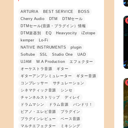
ARTURIA
BEST SERVICE
BOSS
Cherry Audio
DTM
DTMセール
DTMセール(音源・プラグイン）情報
DTM楽器別
EQ
Heavyocity
iZotope
kemper
Lo-Fi
NATIVE INSTRUMENTS
plugin
Softube
SSL
Studio One
UAD
UJAM
W.A Production
エフェクター
オーケストラ音源
ギター
ギターアンプシミュレーター
ギター音源
コンプレッサー
サチュレーション
シネマティック音源
シンセ
チャンネルストリップ
ディレイ
ドラムマシン
ドラム音源
バンドリ！
ピアノ・エレピ音源
プラグイン
プラグインレビュー
ベース音源
マルチエフェクター
ミキシング