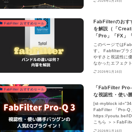
2026年1月16日
FabFilter
FabFilter おすすめセール
を解説（「Creati
「Pro」「FX」「
このページではFab
す。 Fabfilt
やすさと視認性に
なかったエフェクト
2026年1月16日
「FabFilter
FabFilter おすすめセール
な視認性・使い勝
[st-myblock id
FabFilter 「Pr
https://youtu.be/
こちら ＞＞FabFilter
2026年1月16日