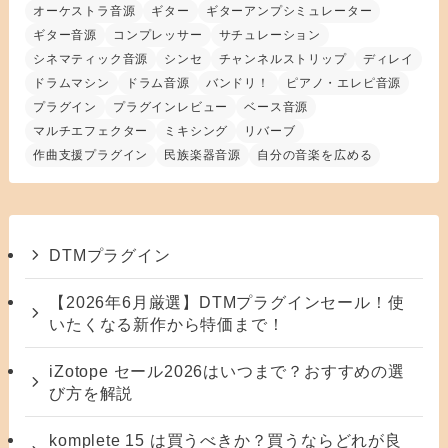
オーケストラ音源
ギター
ギターアンプシミュレーター
ギター音源
コンプレッサー
サチュレーション
シネマティック音源
シンセ
チャンネルストリップ
ディレイ
ドラムマシン
ドラム音源
バンドリ！
ピアノ・エレピ音源
プラグイン
プラグインレビュー
ベース音源
マルチエフェクター
ミキシング
リバーブ
作曲支援プラグイン
民族楽器音源
自分の音楽を広める
DTMプラグイン
【2026年6月厳選】DTMプラグインセール！使
いたくなる新作から特価まで！
iZotope セール2026はいつまで？おすすめの選
び方を解説
komplete 15 は買うべきか？買うならどれが良