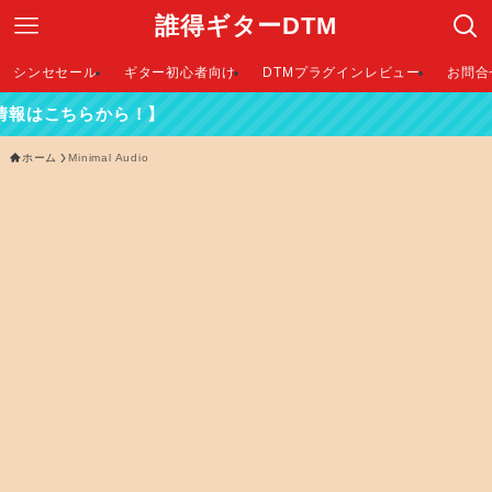
誰得ギターDTM
シンセセール
ギター初心者向け
DTMプラグインレビュー
お問合
はこちらから！】
ホーム
Minimal Audio