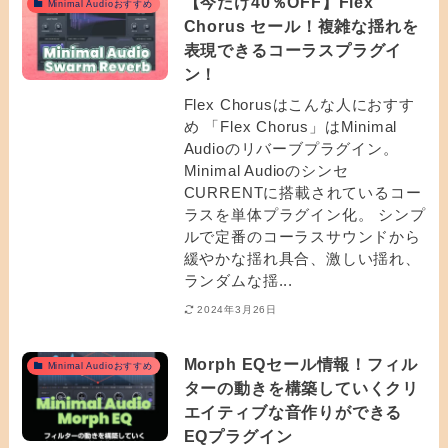
【今だけ40％OFF】Flex
Minimal Audioおすすめ
Chorus セール！複雑な揺れを
表現できるコーラスプラグイ
ン！
Flex Chorusはこんな人におすす
め 「Flex Chorus」はMinimal
Audioのリバーブプラグイン。
Minimal Audioのシンセ
CURRENTに搭載されているコー
ラスを単体プラグイン化。 シンプ
ルで定番のコーラスサウンドから
緩やかな揺れ具合、激しい揺れ、
ランダムな揺...
2024年3月26日
Morph EQセール情報！フィル
Minimal Audioおすすめ
ターの動きを構築していくクリ
エイティブな音作りができる
EQプラグイン