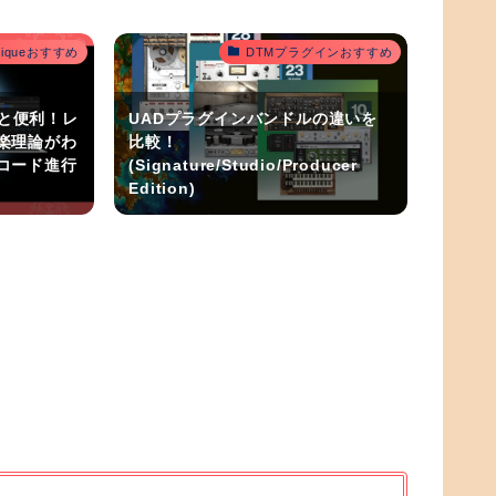
outiqueおすすめ
DTMプラグインおすすめ
うと便利！レ
UADプラグインバンドルの違いを
楽理論がわ
比較！
コード進行
(Signature/Studio/Producer
Edition)