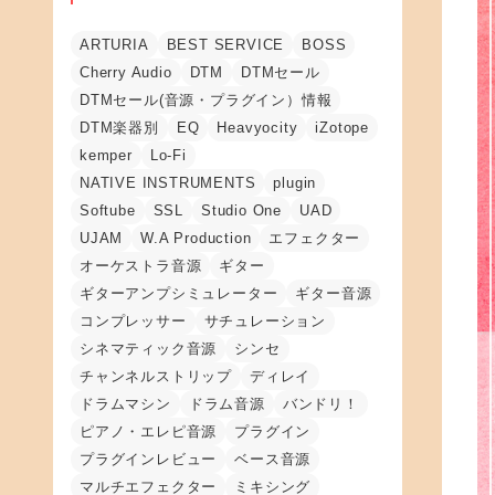
ARTURIA
BEST SERVICE
BOSS
Cherry Audio
DTM
DTMセール
DTMセール(音源・プラグイン）情報
DTM楽器別
EQ
Heavyocity
iZotope
kemper
Lo-Fi
NATIVE INSTRUMENTS
plugin
Softube
SSL
Studio One
UAD
UJAM
W.A Production
エフェクター
オーケストラ音源
ギター
ギターアンプシミュレーター
ギター音源
コンプレッサー
サチュレーション
シネマティック音源
シンセ
チャンネルストリップ
ディレイ
ドラムマシン
ドラム音源
バンドリ！
ピアノ・エレピ音源
プラグイン
プラグインレビュー
ベース音源
マルチエフェクター
ミキシング