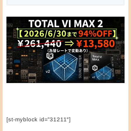
[st-myblock id=”31211″]