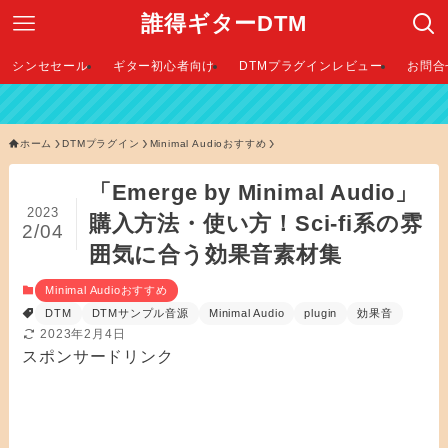
誰得ギターDTM
シンセセール
ギター初心者向け
DTMプラグインレビュー
お問合
【 
ホーム
DTMプラグイン
Minimal Audioおすすめ
「Emerge by Minimal Audio」
2023
購入方法・使い方！Sci-fi系の雰
2/04
囲気に合う効果音素材集
Minimal Audioおすすめ
DTM
DTMサンプル音源
Minimal Audio
plugin
効果音
2023年2月4日
スポンサードリンク