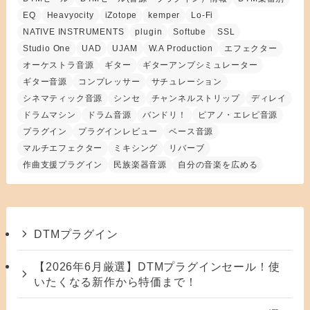
EQ
Heavyocity
iZotope
kemper
Lo-Fi
NATIVE INSTRUMENTS
plugin
Softube
SSL
Studio One
UAD
UJAM
W.A Production
エフェクター
オーケストラ音源
ギター
ギターアンプシミュレーター
ギター音源
コンプレッサー
サチュレーション
シネマティック音源
シンセ
チャンネルストリップ
ディレイ
ドラムマシン
ドラム音源
バンドリ！
ピアノ・エレピ音源
プラグイン
プラグインレビュー
ベース音源
マルチエフェクター
ミキシング
リバーブ
作曲支援プラグイン
民族楽器音源
自分の音楽を広める
DTMプラグイン
【2026年6月厳選】DTMプラグインセール！使
いたくなる新作から特価まで！