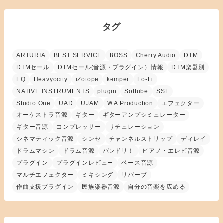
タグ
ARTURIA
BEST SERVICE
BOSS
Cherry Audio
DTM
DTMセール
DTMセール(音源・プラグイン）情報
DTM楽器別
EQ
Heavyocity
iZotope
kemper
Lo-Fi
NATIVE INSTRUMENTS
plugin
Softube
SSL
Studio One
UAD
UJAM
W.A Production
エフェクター
オーケストラ音源
ギター
ギターアンプシミュレーター
ギター音源
コンプレッサー
サチュレーション
シネマティック音源
シンセ
チャンネルストリップ
ディレイ
ドラムマシン
ドラム音源
バンドリ！
ピアノ・エレピ音源
プラグイン
プラグインレビュー
ベース音源
マルチエフェクター
ミキシング
リバーブ
作曲支援プラグイン
民族楽器音源
自分の音楽を広める