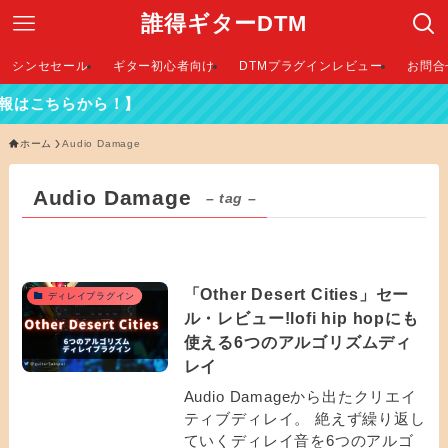
誰得ギターDTM
シンセセール
ギター初心者向け
DTMプラグインレビュー
お問合
報はこちらから！】
ホーム
Audio Damage
Audio Damage
– tag –
「Other Desert Cities」セー
ディレイプラグイン
ル・レビュー!lofi hip hopにも
使える6つのアルゴリズムディ
レイ
Audio Damageから出たクリエイ
ティブディレイ。 絶えず繰り返し
ていくディレイ音を6つのアルゴ