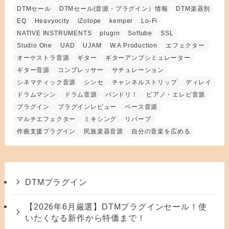
DTMセール
DTMセール(音源・プラグイン）情報
DTM楽器別
EQ
Heavyocity
iZotope
kemper
Lo-Fi
NATIVE INSTRUMENTS
plugin
Softube
SSL
Studio One
UAD
UJAM
W.A Production
エフェクター
オーケストラ音源
ギター
ギターアンプシミュレーター
ギター音源
コンプレッサー
サチュレーション
シネマティック音源
シンセ
チャンネルストリップ
ディレイ
ドラムマシン
ドラム音源
バンドリ！
ピアノ・エレピ音源
プラグイン
プラグインレビュー
ベース音源
マルチエフェクター
ミキシング
リバーブ
作曲支援プラグイン
民族楽器音源
自分の音楽を広める
DTMプラグイン
【2026年6月厳選】DTMプラグインセール！使
いたくなる新作から特価まで！