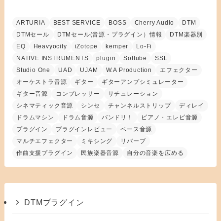
ARTURIA
BEST SERVICE
BOSS
Cherry Audio
DTM
DTMセール
DTMセール(音源・プラグイン）情報
DTM楽器別
EQ
Heavyocity
iZotope
kemper
Lo-Fi
NATIVE INSTRUMENTS
plugin
Softube
SSL
Studio One
UAD
UJAM
W.A Production
エフェクター
オーケストラ音源
ギター
ギターアンプシミュレーター
ギター音源
コンプレッサー
サチュレーション
シネマティック音源
シンセ
チャンネルストリップ
ディレイ
ドラムマシン
ドラム音源
バンドリ！
ピアノ・エレピ音源
プラグイン
プラグインレビュー
ベース音源
マルチエフェクター
ミキシング
リバーブ
作曲支援プラグイン
民族楽器音源
自分の音楽を広める
DTMプラグイン