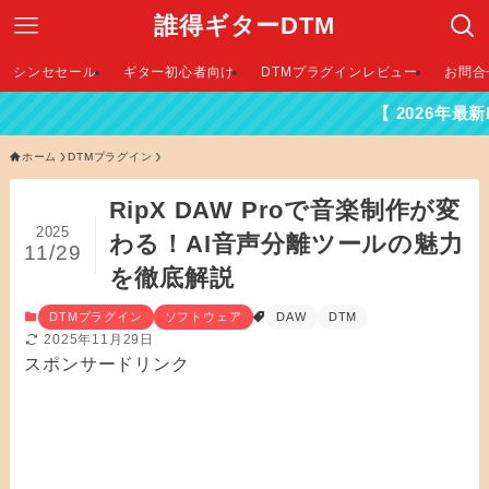
誰得ギターDTM
シンセセール
ギター初心者向け
DTMプラグインレビュー
お問合
【 2026年最新DTMセー
ホーム
DTMプラグイン
RipX DAW Proで音楽制作が変
2025
わる！AI音声分離ツールの魅力
11/29
を徹底解説
DTMプラグイン
ソフトウェア
DAW
DTM
2025年11月29日
スポンサードリンク