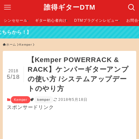
誰得ギターDTM
シンセセール
ギター初心者向け
DTMプラグインレビュー
お問合
ホーム
Kemper
【Kemper POWERRACK &
RACK】ケンパーギターアンプ
2018
5/18
の使い方 /システムアップデー
トのやり方
2018年5月18日
Kemper
kemper
スポンサードリンク