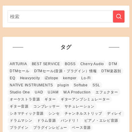
タグ
ARTURIA
BEST SERVICE
BOSS
Cherry Audio
DTM
DTMセール
DTMセール(音源・プラグイン）情報
DTM楽器別
EQ
Heavyocity
iZotope
kemper
Lo-Fi
NATIVE INSTRUMENTS
plugin
Softube
SSL
Studio One
UAD
UJAM
W.A Production
エフェクター
オーケストラ音源
ギター
ギターアンプシミュレーター
ギター音源
コンプレッサー
サチュレーション
シネマティック音源
シンセ
チャンネルストリップ
ディレイ
ドラムマシン
ドラム音源
バンドリ！
ピアノ・エレピ音源
プラグイン
プラグインレビュー
ベース音源