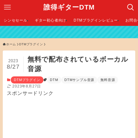
誰得ギターDTM
シンセセール
ギター初心者向け
DTMプラグインレビュー
お問合
【
ホーム
DTMプラグイン
無料で配布されているボーカル
2023
8/27
音源
DTMプラグイン
DTM
DTMサンプル音源
無料音源
2023年8月27日
スポンサードリンク