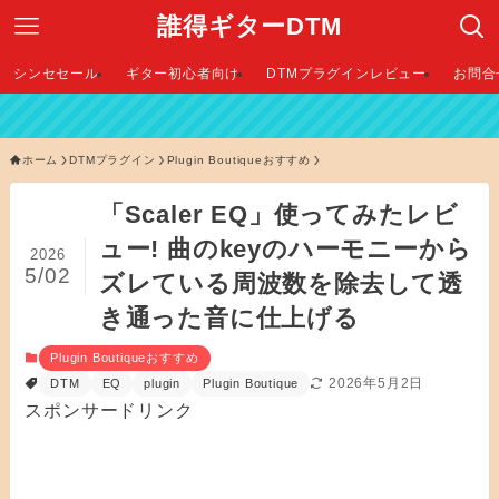
誰得ギターDTM
シンセセール
ギター初心者向け
DTMプラグインレビュー
お問合
【 2
ホーム
DTMプラグイン
Plugin Boutiqueおすすめ
「Scaler EQ」使ってみたレビ
ュー! 曲のkeyのハーモニーから
2026
5/02
ズレている周波数を除去して透
き通った音に仕上げる
Plugin Boutiqueおすすめ
2026年5月2日
DTM
EQ
plugin
Plugin Boutique
スポンサードリンク