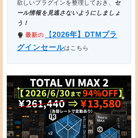
欲しいプラグインを整理しておき、
セ
ール情報を見逃さないようにしましょ
う！
【
2026年】DTMプラ
最新の
グインセール
はこちら