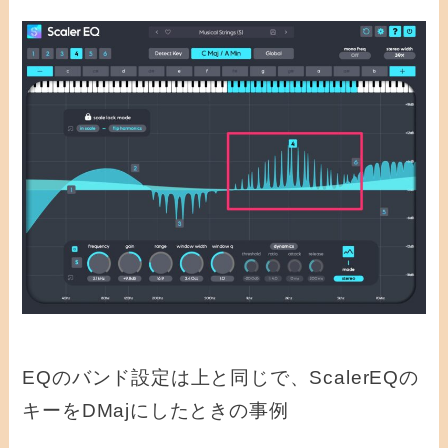
プ
レ
ー
ヤ
ー
EQのバンド設定は上と同じで、ScalerEQの
キーをDMajにしたときの事例