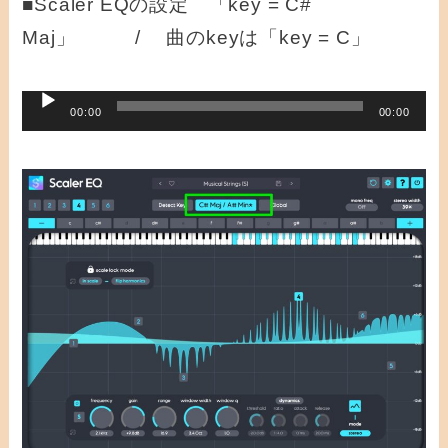
■Scaler EQの設定 「key = C#
Maj」 / 曲のkeyは「key = C」
音
00:00
00:00
声
プ
レ
ー
ヤ
ー