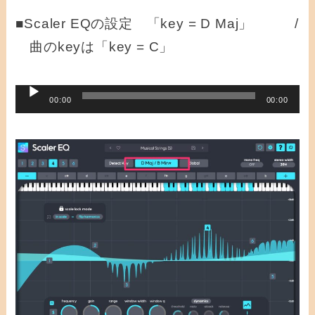
■Scaler EQの設定 「key = D Maj」 /
曲のkeyは「key = C」
音
00:00
00:00
声
プ
レ
ー
ヤ
ー