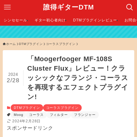
誰得ギターDTM
シンセセール
ギター初心者向け
DTMプラグインレビュー
お問合
【 2026年最
ホーム
DTMプラグイン
コーラスプラグイン
「Moogerfooger MF-108S
Cluster Flux」レビュー！クラ
2024
ッシックなフランジ・コーラス
2/28
を再現するエフェクトプラグイ
ン!
DTMプラグイン
コーラスプラグイン
Moog
コーラス
フィルター
フランジャー
2024年2月28日
スポンサードリンク