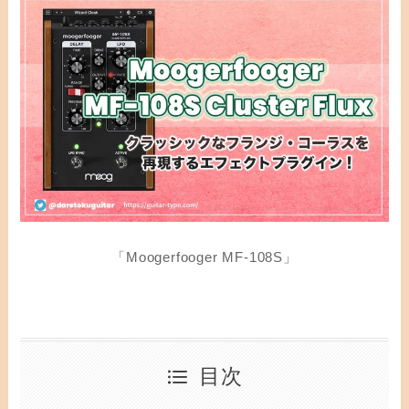
「Moogerfooger MF-108S」
目次