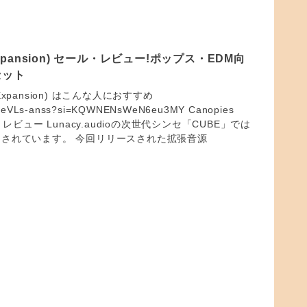
 Expansion) セール・レビュー!ポップス・EDM向
セット
E Expansion) はこんな人におすすめ
e/s0eVLs-anss?si=KQWNENsWeN6eu3MY Canopies
ion) レビュー Lunacy.audioの次世代シンセ「CUBE」では
されています。 今回リリースされた拡張音源