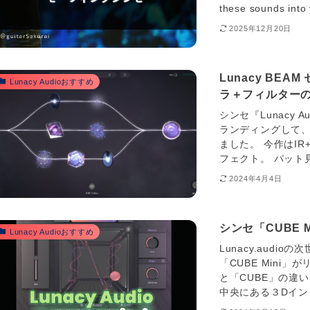
these sounds into 
2025年12月20日
Lunacy BE
Lunacy Audioおすすめ
ラ＋フィルター
シンセ『Lunacy Au
ランディングして、
ました。 今作はI
フェクト。 パット
2024年4月4日
シンセ「CUBE 
Lunacy Audioおすすめ
Lunacy.audi
「CUBE Mini」
と「CUBE」の違いに
中央にある３Dイン