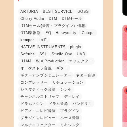
ARTURIA
BEST SERVICE
BOSS
Cherry Audio
DTM
DTMセール
DTMセール(音源・プラグイン）情報
DTM楽器別
EQ
Heavyocity
iZotope
kemper
Lo-Fi
NATIVE INSTRUMENTS
plugin
Softube
SSL
Studio One
UAD
UJAM
W.A Production
エフェクター
オーケストラ音源
ギター
ギターアンプシミュレーター
ギター音源
コンプレッサー
サチュレーション
シネマティック音源
シンセ
チャンネルストリップ
ディレイ
ドラムマシン
ドラム音源
バンドリ！
ピアノ・エレピ音源
プラグイン
プラグインレビュー
ベース音源
マルチエフェクター
ミキシング