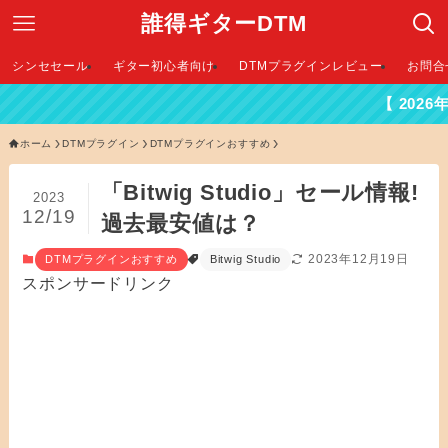
誰得ギターDTM
シンセセール
ギター初心者向け
DTMプラグインレビュー
お問合
【 2026年最新DTMセ
ホーム
DTMプラグイン
DTMプラグインおすすめ
「Bitwig Studio」セール情報!
2023
12/19
過去最安値は？
2023年12月19日
DTMプラグインおすすめ
Bitwig Studio
スポンサードリンク