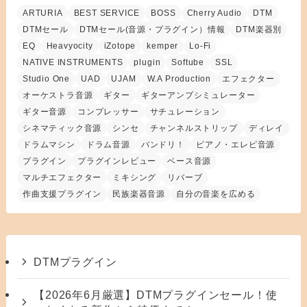
ARTURIA
BEST SERVICE
BOSS
Cherry Audio
DTM
DTMセール
DTMセール(音源・プラグイン）情報
DTM楽器別
EQ
Heavyocity
iZotope
kemper
Lo-Fi
NATIVE INSTRUMENTS
plugin
Softube
SSL
Studio One
UAD
UJAM
W.A Production
エフェクター
オーケストラ音源
ギター
ギターアンプシミュレーター
ギター音源
コンプレッサー
サチュレーション
シネマティック音源
シンセ
チャンネルストリップ
ディレイ
ドラムマシン
ドラム音源
バンドリ！
ピアノ・エレピ音源
プラグイン
プラグインレビュー
ベース音源
マルチエフェクター
ミキシング
リバーブ
作曲支援プラグイン
民族楽器音源
自分の音楽を広める
DTMプラグイン
【2026年6月厳選】DTMプラグインセール！使