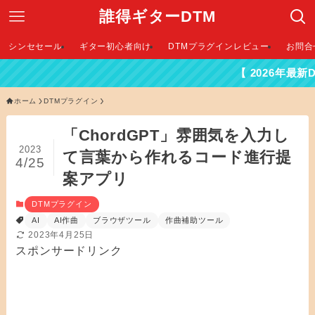
誰得ギターDTM
シンセセール
ギター初心者向け
DTMプラグインレビュー
お問合
【 2026年最新DTMセール
ホーム
DTMプラグイン
「ChordGPT」雰囲気を入力し
2023
て言葉から作れるコード進行提
4/25
案アプリ
DTMプラグイン
AI
AI作曲
ブラウザツール
作曲補助ツール
2023年4月25日
スポンサードリンク