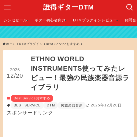
誰得ギターDTM
シンセセール
ギター初心者向け
DTMプラグインレビュー
お問合
ホーム
DTMプラグイン
Best Serviceおすすめ
ETHNO WORLD
INSTRUMENTS使ってみたレ
2025
12/20
ビュー！最強の民族楽器音源ラ
イブラリ
Best Serviceおすすめ
2025年12月20日
BEST SERVICE
DTM
民族楽器音源
スポンサードリンク