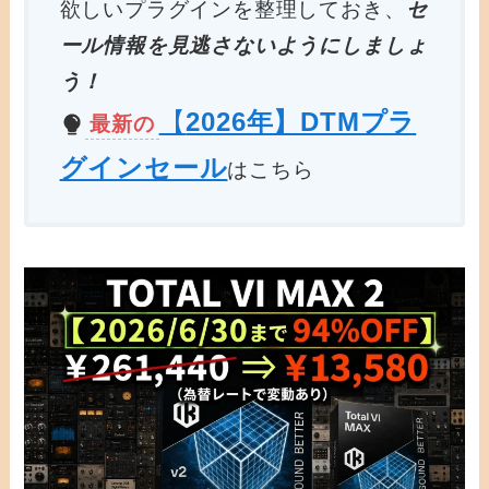
欲しいプラグインを整理しておき、
セ
ール情報を見逃さないようにしましょ
う！
【
2026年】DTMプラ
最新の
グインセール
はこちら