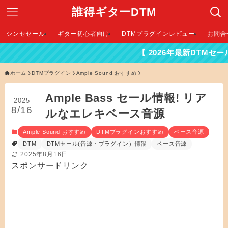
誰得ギターDTM
シンセセール
ギター初心者向け
DTMプラグインレビュー
お問合
【 2026年最新DTMセール情報はこ
ホーム
DTMプラグイン
Ample Sound おすすめ
Ample Bass セール情報! リア
2025
8/16
ルなエレキベース音源
Ample Sound おすすめ
DTMプラグインおすすめ
ベース音源
DTM
DTMセール(音源・プラグイン）情報
ベース音源
2025年8月16日
スポンサードリンク