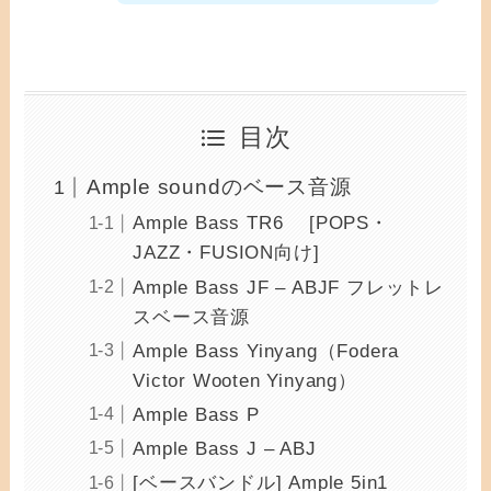
目次
Ample soundのベース音源
Ample Bass TR6 [POPS・
JAZZ・FUSION向け]
Ample Bass JF – ABJF フレットレ
スベース音源
Ample Bass Yinyang（Fodera
Victor Wooten Yinyang）
Ample Bass P
Ample Bass J – ABJ
[ベースバンドル] Ample 5in1