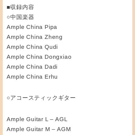
■収録内容
○中国楽器
Ample China Pipa
Ample China Zheng
Ample China Qudi
Ample China Dongxiao
Ample China Dadi
Ample China Erhu
○アコースティックギター
Ample Guitar L – AGL
Ample Guitar M – AGM