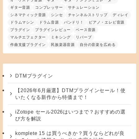
オーケストラ音源
ギター
ギターアンプシミュレーター
ギター音源
コンプレッサー
サチュレーション
シネマティック音源
シンセ
チャンネルストリップ
ディレイ
ドラムマシン
ドラム音源
バンドリ！
ピアノ・エレピ音源
プラグイン
プラグインレビュー
ベース音源
マルチエフェクター
ミキシング
リバーブ
作曲支援プラグイン
民族楽器音源
自分の音楽を広める
DTMプラグイン
【2026年6月厳選】DTMプラグインセール！使
いたくなる新作から特価まで！
iZotope セール2026はいつまで？おすすめの選
び方を解説
komplete 15 は買うべきか？買うならどれが良