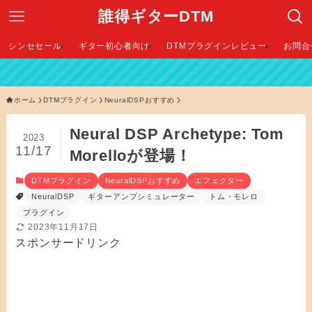
誰得ギターDTM
シンセセール
ギター初心者向け
DTMプラグインレビュー
お問合
【
ホーム
DTMプラグイン
NeuralDSPおすすめ
Neural DSP Archetype: Tom
2023
11/17
Morelloが登場！
DTMプラグイン
NeuralDSPおすすめ
エフェクター
NeuralDSP
ギターアンプシミュレーター
トム・モレロ
プラグイン
2023年11月17日
スポンサードリンク