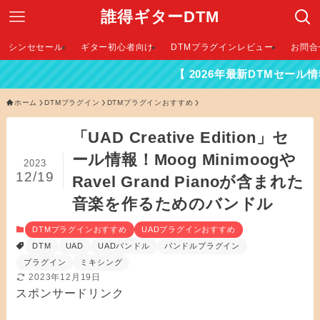
誰得ギターDTM
シンセセール
ギター初心者向け
DTMプラグインレビュー
お問合
【 2026年最新DTMセール情報はこちらか
ホーム
DTMプラグイン
DTMプラグインおすすめ
「UAD Creative Edition」セ
ール情報！Moog Minimoogや
2023
12/19
Ravel Grand Pianoが含まれた
音楽を作るためのバンドル
DTMプラグインおすすめ
UADプラグインおすすめ
DTM
UAD
UADバンドル
バンドルプラグイン
プラグイン
ミキシング
2023年12月19日
スポンサードリンク