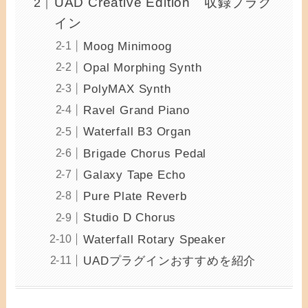
UAD Creative Edition 収録プラグ
イン
Moog Minimoog
Opal Morphing Synth
PolyMAX Synth
Ravel Grand Piano
Waterfall B3 Organ
Brigade Chorus Pedal
Galaxy Tape Echo
Pure Plate Reverb
Studio D Chorus
Waterfall Rotary Speaker
UADプラグインおすすめを紹介