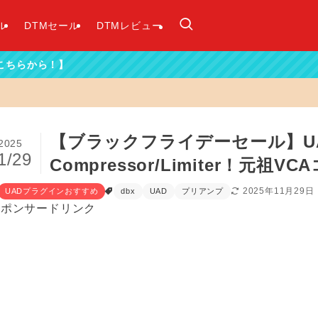
ル
DTMセール
DTMレビュー
【ブラックフライデーセール】UAD 
2025
1/29
Compressor/Limiter！元祖V
2025年11月29日
UADプラグインおすすめ
dbx
UAD
プリアンプ
スポンサードリンク