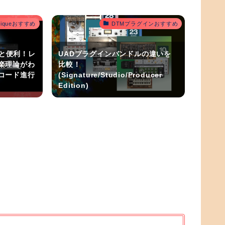
outiqueおすすめ
DTMプラグインおすすめ
うと便利！レ
UADプラグインバンドルの違いを
楽理論がわ
比較！
コード進行
(Signature/Studio/Producer
Edition)