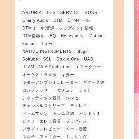
ARTURIA
BEST SERVICE
BOSS
Cherry Audio
DTM
DTMセール
DTMセール(音源・プラグイン）情報
DTM楽器別
EQ
Heavyocity
iZotope
kemper
Lo-Fi
NATIVE INSTRUMENTS
plugin
Softube
SSL
Studio One
UAD
UJAM
W.A Production
エフェクター
オーケストラ音源
ギター
ギターアンプシミュレーター
ギター音源
コンプレッサー
サチュレーション
シネマティック音源
シンセ
チャンネルストリップ
ディレイ
ドラムマシン
ドラム音源
バンドリ！
ピアノ・エレピ音源
プラグイン
プラグインレビュー
ベース音源
マルチエフェクター
ミキシング