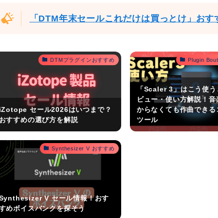
「DTM年末セールこれだけは買っとけ」おす
DTMプラグインおすすめ
Plugin B
「Scaler 3」はこう使
ビュー・使い方解説！音
iZotope セール2026はいつまで？
からなくても作曲できる
おすすめの選び方を解説
ツール
Synthesizer V おすすめ
Synthesizer V セール情報！おす
すめボイスバンクを探そう