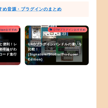
すめ音源・プラグインのまとめ
outiqueおすすめ
DTMプラグインおすすめ
うと便利！レ
UADプラグインバンドルの違いを
楽理論がわ
比較！
コード進行
(Signature/Studio/Producer
Edition)