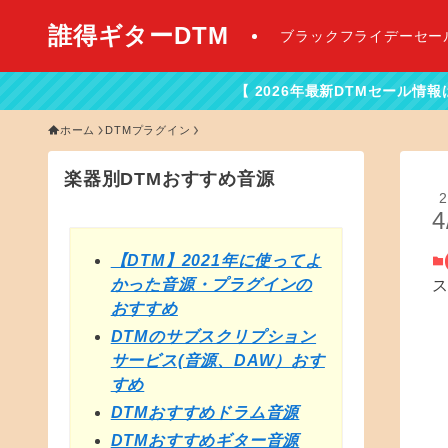
誰得ギターDTM
ブラックフライデーセー
【 2026年最新DTMセール情報はこちらから！】
ホーム
DTMプラグイン
楽器別DTMおすすめ音源
2
4
【DTM】2021年に使ってよ
かった音源・プラグインの
おすすめ
DTMのサブスクリプション
サービス(音源、DAW）おす
すめ
DTMおすすめドラム音源
DTMおすすめギター音源