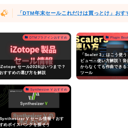
「DTM年末セールこれだけは買っとけ」おす
DTMプラグインおすすめ
Plugin B
「Scaler 3」はこう使
ビュー・使い方解説！音
iZotope セール2026はいつまで？
からなくても作曲できる
おすすめの選び方を解説
ツール
Synthesizer V おすすめ
Synthesizer V セール情報！おす
すめボイスバンクを探そう