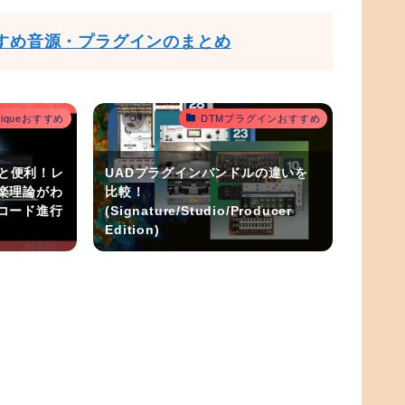
すめ音源・プラグインのまとめ
outiqueおすすめ
DTMプラグインおすすめ
うと便利！レ
UADプラグインバンドルの違いを
楽理論がわ
比較！
コード進行
(Signature/Studio/Producer
Edition)