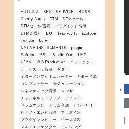
ARTURIA
BEST SERVICE
BOSS
Cherry Audio
DTM
DTMセール
DTMセール(音源・プラグイン）情報
DTM楽器別
EQ
Heavyocity
iZotope
kemper
Lo-Fi
NATIVE INSTRUMENTS
plugin
Softube
SSL
Studio One
UAD
UJAM
W.A Production
エフェクター
オーケストラ音源
ギター
ギターアンプシミュレーター
ギター音源
コンプレッサー
サチュレーション
シネマティック音源
シンセ
チャンネルストリップ
ディレイ
ドラムマシン
ドラム音源
バンドリ！
ピアノ・エレピ音源
プラグイン
プラグインレビュー
ベース音源
マルチエフェクター
ミキシング