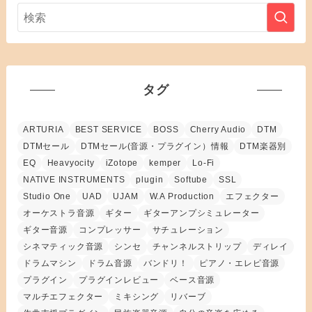
タグ
ARTURIA
BEST SERVICE
BOSS
Cherry Audio
DTM
DTMセール
DTMセール(音源・プラグイン）情報
DTM楽器別
EQ
Heavyocity
iZotope
kemper
Lo-Fi
NATIVE INSTRUMENTS
plugin
Softube
SSL
Studio One
UAD
UJAM
W.A Production
エフェクター
オーケストラ音源
ギター
ギターアンプシミュレーター
ギター音源
コンプレッサー
サチュレーション
シネマティック音源
シンセ
チャンネルストリップ
ディレイ
ドラムマシン
ドラム音源
バンドリ！
ピアノ・エレピ音源
プラグイン
プラグインレビュー
ベース音源
マルチエフェクター
ミキシング
リバーブ