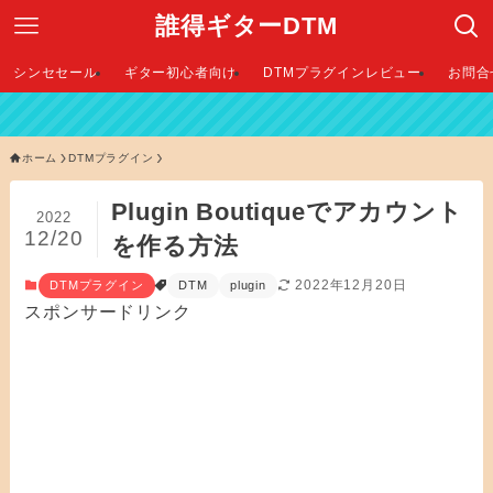
誰得ギターDTM
シンセセール
ギター初心者向け
DTMプラグインレビュー
お問合
【 2
ホーム
DTMプラグイン
Plugin Boutiqueでアカウント
2022
12/20
を作る方法
2022年12月20日
DTMプラグイン
DTM
plugin
スポンサードリンク