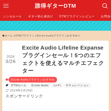
誰得ギターDTM
シンセセール
ギター初心者向け
DTMプラグインレビュー
お問合
【 
ホーム
DTMプラグイン
Excite Audioプラグインおすすめ
Excite Audio Lifeline Expanse
プラグインセール！5つのエフ
2024
3/26
ェクトを使えるマルチエフェク
ター
Excite Audioプラグインおすすめ
DTMセール
Excite Audio
Lo-Fi
サチュレーション
2024年3月26日
スポンサードリンク