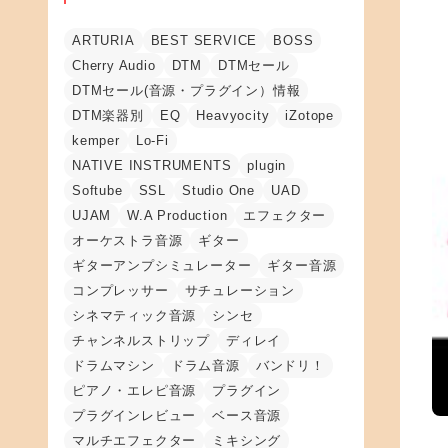
ARTURIA
BEST SERVICE
BOSS
Cherry Audio
DTM
DTMセール
DTMセール(音源・プラグイン）情報
DTM楽器別
EQ
Heavyocity
iZotope
kemper
Lo-Fi
NATIVE INSTRUMENTS
plugin
Softube
SSL
Studio One
UAD
UJAM
W.A Production
エフェクター
オーケストラ音源
ギター
ギターアンプシミュレーター
ギター音源
コンプレッサー
サチュレーション
シネマティック音源
シンセ
チャンネルストリップ
ディレイ
ドラムマシン
ドラム音源
バンドリ！
ピアノ・エレピ音源
プラグイン
プラグインレビュー
ベース音源
マルチエフェクター
ミキシング