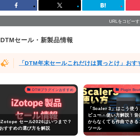
URLをコピー
DTMセール・新製品情報
「DTM年末セールこれだけは買っとけ」おす
DTMプラグインおすすめ
Plugin B
「Scaler 3」はこう使
ビュー・使い方解説！音
iZotope セール2026はいつまで？
からなくても作曲できる
おすすめの選び方を解説
ツール