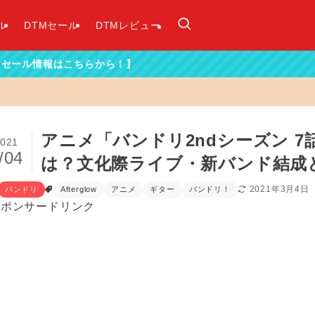
ル
DTMセール
DTMレビュー
から！】
アニメ「バンドリ2ndシーズン 
021
/04
は？文化際ライブ・新バンド結成
2021年3月4日
バンドリ
Afterglow
アニメ
ギター
バンドリ！
スポンサードリンク