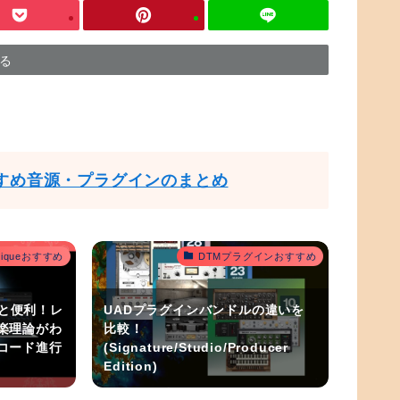
する
すめ音源・プラグインのまとめ
outiqueおすすめ
DTMプラグインおすすめ
うと便利！レ
UADプラグインバンドルの違いを
楽理論がわ
比較！
コード進行
(Signature/Studio/Producer
Edition)