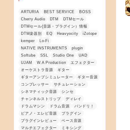
ARTURIA
BEST SERVICE
BOSS
Cherry Audio
DTM
DTMセール
DTMセール(音源・プラグイン）情報
DTM楽器別
EQ
Heavyocity
iZotope
kemper
Lo-Fi
NATIVE INSTRUMENTS
plugin
Softube
SSL
Studio One
UAD
UJAM
W.A Production
エフェクター
オーケストラ音源
ギター
ギターアンプシミュレーター
ギター音源
コンプレッサー
サチュレーション
シネマティック音源
シンセ
チャンネルストリップ
ディレイ
ドラムマシン
ドラム音源
バンドリ！
ピアノ・エレピ音源
プラグイン
プラグインレビュー
ベース音源
マルチエフェクター
ミキシング