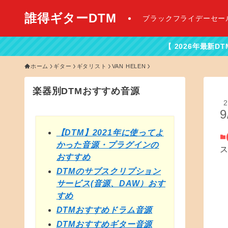
誰得ギターDTM
ブラックフライデーセー
【 2026年最新DTMセール情報はこちら
ホーム
ギター
ギタリスト
VAN HELEN
楽器別DTMおすすめ音源
2
9
【DTM】2021年に使ってよ
かった音源・プラグインの
おすすめ
DTMのサブスクリプション
サービス(音源、DAW）おす
すめ
DTMおすすめドラム音源
DTMおすすめギター音源