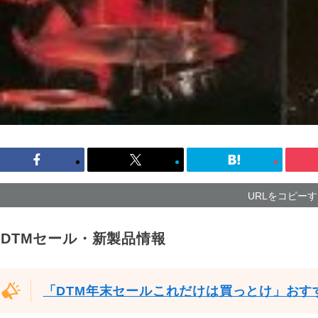
URLをコピー
DTMセール・新製品情報
「DTM年末セールこれだけは買っとけ」おす