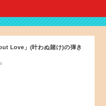
‘Bout Love」(叶わぬ賭け)の弾き
8日