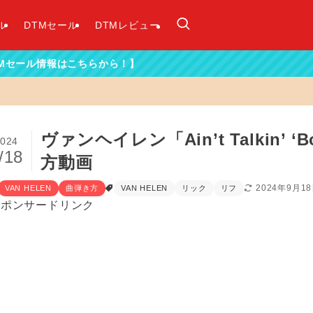
ル
DTMセール
DTMレビュー
から！】
ヴァンヘイレン「Ain’t Talkin’ 
024
/18
方動画
2024年9月1
VAN HELEN
曲弾き方
VAN HELEN
リック
リフ
スポンサードリンク