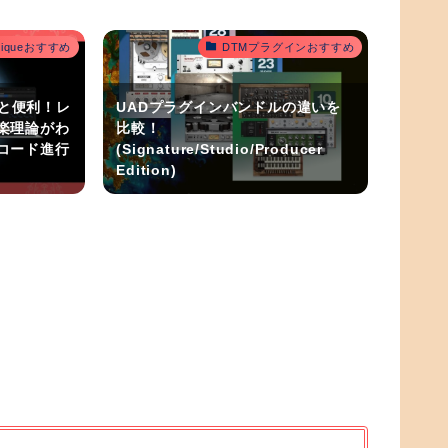
outiqueおすすめ
DTMプラグインおすすめ
うと便利！レ
UADプラグインバンドルの違いを
楽理論がわ
比較！
コード進行
(Signature/Studio/Producer
Edition)