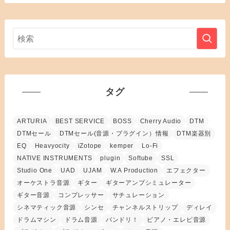
タグ
ARTURIA
BEST SERVICE
BOSS
Cherry Audio
DTM
DTMセール
DTMセール(音源・プラグイン）情報
DTM楽器別
EQ
Heavyocity
iZotope
kemper
Lo-Fi
NATIVE INSTRUMENTS
plugin
Softube
SSL
Studio One
UAD
UJAM
W.A Production
エフェクター
オーケストラ音源
ギター
ギターアンプシミュレーター
ギター音源
コンプレッサー
サチュレーション
シネマティック音源
シンセ
チャンネルストリップ
ディレイ
ドラムマシン
ドラム音源
バンドリ！
ピアノ・エレピ音源