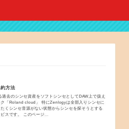
 解約方法
ている過去のシンセ資産をソフトシンセとしてDAW上で扱え
Roland cloud」 特にZenlogyは全部入りシンセに
ったくシンセ音源がない状態からシンセを探そうとする
スです。 このページ...