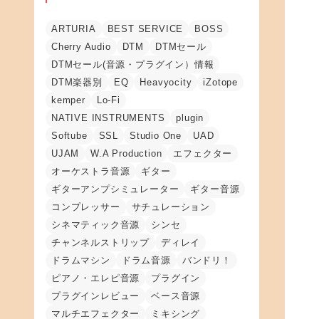
ARTURIA
BEST SERVICE
BOSS
Cherry Audio
DTM
DTMセール
DTMセール(音源・プラグイン）情報
DTM楽器別
EQ
Heavyocity
iZotope
kemper
Lo-Fi
NATIVE INSTRUMENTS
plugin
Softube
SSL
Studio One
UAD
UJAM
W.A Production
エフェクター
オーケストラ音源
ギター
ギターアンプシミュレーター
ギター音源
コンプレッサー
サチュレーション
シネマティック音源
シンセ
チャンネルストリップ
ディレイ
ドラムマシン
ドラム音源
バンドリ！
ピアノ・エレピ音源
プラグイン
プラグインレビュー
ベース音源
マルチエフェクター
ミキシング