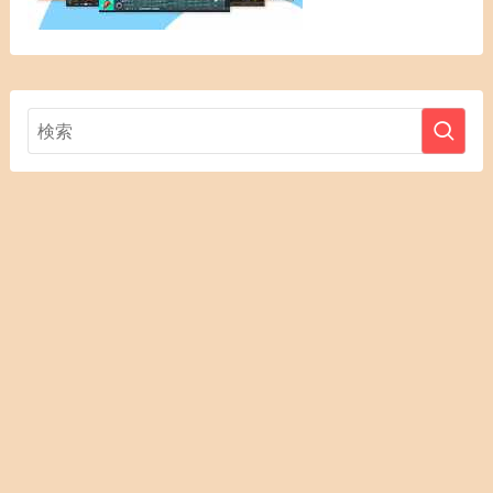
お問合せ・
DTM用語解
プライバシ
メニュー
HOME
DTMセール
運営者情報
レビュー依
トップへ
説
ーポリシー
頼
DTMセール会場はこちら
©
@2011–2025 guitar-type.com