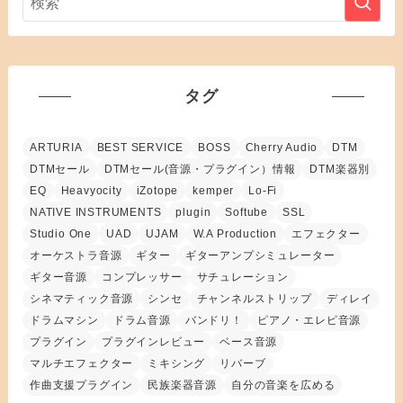
タグ
ARTURIA
BEST SERVICE
BOSS
Cherry Audio
DTM
DTMセール
DTMセール(音源・プラグイン）情報
DTM楽器別
EQ
Heavyocity
iZotope
kemper
Lo-Fi
NATIVE INSTRUMENTS
plugin
Softube
SSL
Studio One
UAD
UJAM
W.A Production
エフェクター
オーケストラ音源
ギター
ギターアンプシミュレーター
ギター音源
コンプレッサー
サチュレーション
シネマティック音源
シンセ
チャンネルストリップ
ディレイ
ドラムマシン
ドラム音源
バンドリ！
ピアノ・エレピ音源
プラグイン
プラグインレビュー
ベース音源
マルチエフェクター
ミキシング
リバーブ
作曲支援プラグイン
民族楽器音源
自分の音楽を広める