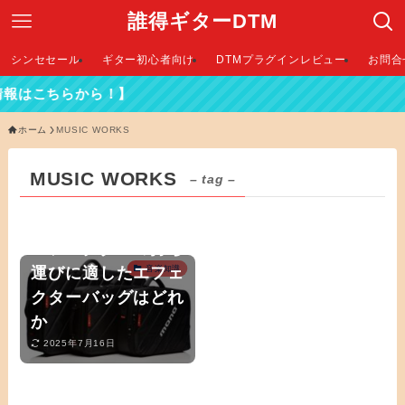
誰得ギターDTM
シンセセール
ギター初心者向け
DTMプラグインレビュー
お問合
情報はこちらから！】
ホーム
MUSIC WORKS
MUSIC WORKS
– tag –
エフェクターの持ち
運びに適したエフェ
音楽知識
クターバッグはどれ
か
2025年7月16日