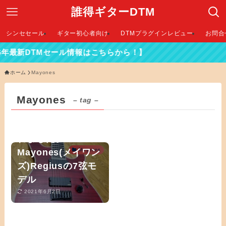
誰得ギターDTM
シンセセール
ギター初心者向け
DTMプラグインレビュー
お問合
26年最新DTMセール情報はこちらから！】
ホーム
Mayones
Mayones
– tag –
7弦ギターを手に入
れました。
Mayones(メイワン
Mayones
ズ)Regiusの7弦モ
デル
2021年6月2日