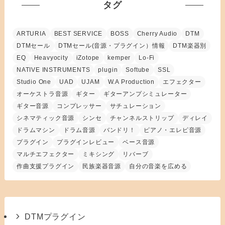
タグ
ARTURIA
BEST SERVICE
BOSS
Cherry Audio
DTM
DTMセール
DTMセール(音源・プラグイン）情報
DTM楽器別
EQ
Heavyocity
iZotope
kemper
Lo-Fi
NATIVE INSTRUMENTS
plugin
Softube
SSL
Studio One
UAD
UJAM
W.A Production
エフェクター
オーケストラ音源
ギター
ギターアンプシミュレーター
ギター音源
コンプレッサー
サチュレーション
シネマティック音源
シンセ
チャンネルストリップ
ディレイ
ドラムマシン
ドラム音源
バンドリ！
ピアノ・エレピ音源
プラグイン
プラグインレビュー
ベース音源
マルチエフェクター
ミキシング
リバーブ
作曲支援プラグイン
民族楽器音源
自分の音楽を広める
DTMプラグイン