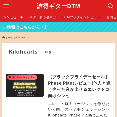
誰得ギターDTM
シンセセール
ギター初心者向け
DTMプラグインレビュー
お問合
ル情報はこちらから！】
ホーム
Kilohearts
Kilohearts
– tag –
【ブラックフライデーセール】
Kiloheartsおすすめ
Phase Plantレビュー!他人と違
う尖った音が出せるエレクトロ
向けシンセ
エレクトロミュージックを作りた
い人向けのセミモジュラーシンセ
Kilohearts Phase Plantはこんな