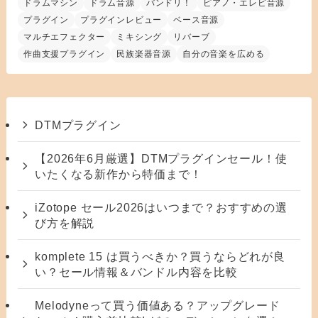
ドラムマシン
ドラム音源
バンドリ！
ピアノ・エレピ音源
プラグイン
プラグインレビュー
ベース音源
マルチエフェクター
ミキシング
リバーブ
作曲支援プラグイン
民族楽器音源
自分の音楽を広める
DTMプラグイン
【2026年6月厳選】DTMプラグインセール！使
いたくなる新作から特価まで！
iZotope セール2026はいつまで？おすすめの選
び方を解説
komplete 15 は買うべきか？買うならどれが良
い？セール情報＆バンドル内容を比較
Melodyneって買う価値ある？アップグレード