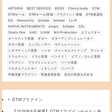
ARTURIA
BEST SERVICE
BOSS
Cherry Audio
DTM
DTMセール
DTMセール(音源・プラグイン）情報
DTM楽器別
EQ
Heavyocity
iZotope
kemper
Lo-Fi
NATIVE INSTRUMENTS
plugin
Softube
SSL
Studio One
UAD
UJAM
W.A Production
エフェクター
オーケストラ音源
ギター
ギターアンプシミュレーター
ギター音源
コンプレッサー
サチュレーション
シネマティック音源
シンセ
チャンネルストリップ
ディレイ
ドラムマシン
ドラム音源
バンドリ！
ピアノ・エレピ音源
プラグイン
プラグインレビュー
ベース音源
マルチエフェクター
ミキシング
リバーブ
作曲支援プラグイン
民族楽器音源
自分の音楽を広める
DTMプラグイン
【2026年6月厳選】DTMプラグインセール！使